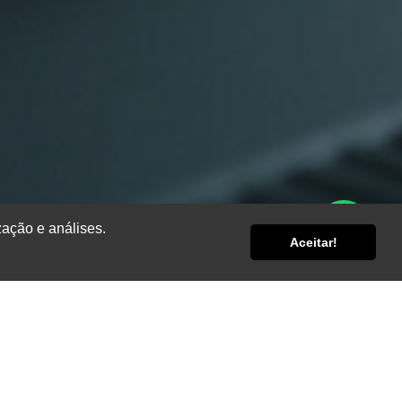
zação e análises.
Aceitar!
az e segura,
abilidade e
ores Toyama
ções.