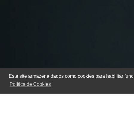
Este site armazena dados como cookies para habilitar func
Política de Cookies
Home
Informações
Assistência Técnica para Geradores T
A
assistência técnica para geradores Toyama
é fundam
prevenindo falhas que possam comprometer o fornecime
eficiência, mas, como qualquer outro equipamento, nece
especializada assegura que seu gerador esteja sempre pro