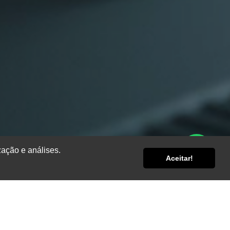
zação e análises.
Aceitar!
is críticos
 emergência,